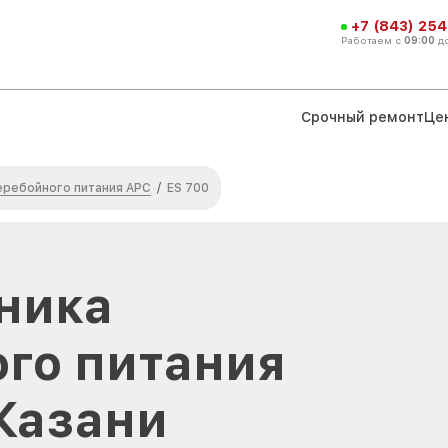
+7 (843) 254
Работаем с
09:00
д
Срочный ремонт
Це
еребойного питания APC
/
ES 700
ника
го питания
 Казани