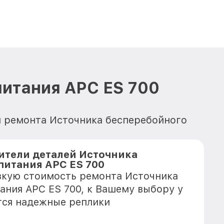
питания APC ES 700
я ремонта Источника бесперебойного
тели деталей Источника
питания APC ES 700
зкую стоимость ремонта Источника
ания APC ES 700, к Вашему выбору у
тся надежные реплики