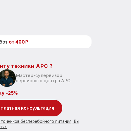
абот
от 400₽
нту техники APC ?
Мастер-супервизор
сервисного центра APC
ку -25%
платная консультация
сточников бесперебойного питания, Вы
ных