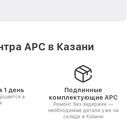
нтра APC в Казани
 1 день
Подлинные
ершается в
комплектующие APC
я
Ремонт без задержек —
необходимые детали уже на
складе в Казани