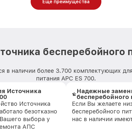
Еще преимущества
точника бесперебойного 
ся в наличии более 3.700 комплектующих дл
питания APC ES 700.
я Источника
Надежные замени
700
бесперебойного 
ойство Источника
Если Вы желаете ни
аботало безотказно
бесперебойного пит
 Вашего выбора у
нас в наличии имею
ремонта АПС